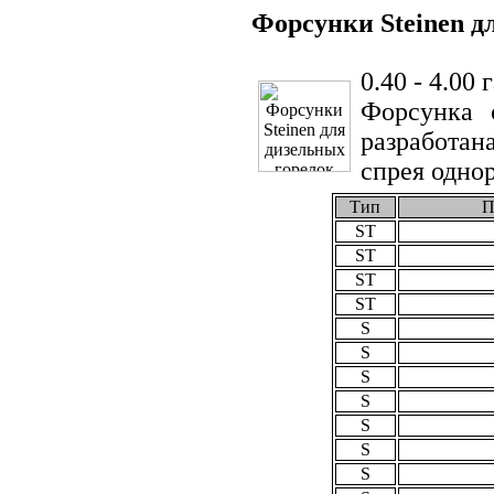
Форсунки Steinen д
0.40 - 4.00 
Форсунка 
разработан
спрея одно
Тип
П
ST
ST
ST
ST
S
S
S
S
S
S
S