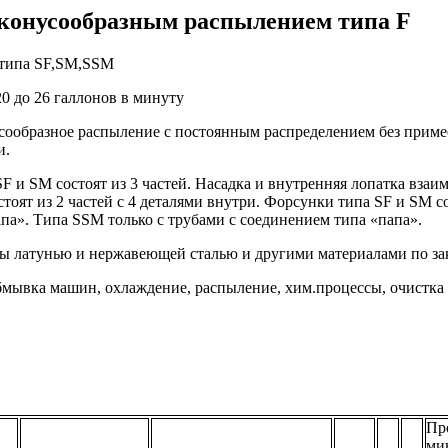
 конусообразным распылением типа F
 типа SF,SM,SSM
20 до 26 галлонов в минуту
усообразное распыление с постоянным распределением без прим
и.
SF и SM состоят из 3 частей. Насадка и внутренняя лопатка вза
оят из 2 частей с 4 деталями внутри. Форсунки типа SF и SM соед
па». Типа SSM только с трубами с соединением типа «папа».
ны латунью и нержавеющей сталью и другими материалами по зак
мывка машин, охлаждение, распыление, хим.процессы, очистка е
Пр
ми