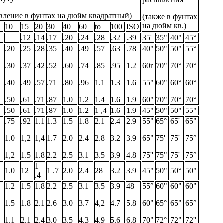
авление в фунтах на дюйм квадратный)
(также в фунтах
на дюйм кв.)
10
15
20
30
40
60
to
100
ISO
.12
.14
.17
.20
.24
.28
.32
.39
35'
35"
40"
45°
.20
.25
.28
.35
.40
.49
.57
.63
.78
40"
50"
50"
55°
.30
.37
.42
.52
.60
.74
.85
.95
1.2
60r
70"
70°
70°
.40
.49
.57
.71
.80
.96
1.1
1.3
1.6
55"
60"
60°
60°
.50
.61
.71
.87
1.0
1.2
1.4
1.6
1.9
60"
70"
70°
70°
.50
.61
.71
.87
1.0
1.2
1 ,4
1.6
1.9
45"
50"
50"
55"
.75
.92
1.1
1.3
1.5
1.8
2.1
2.4
2.9
55"
65°
65'
65"
1.0
1,2
1,4
1.7
2.0
2.4
2.8
3.2
3.9
65"
75'
75'
75°
1,2
1.5
1.8
2.2
2.5
3.1
3.5
3.9
4.8
75''
75"
75'
75°
1
1.0
12
1 .7
2.0
2.4
28
3.2
3.9
45"
50"
50°
50"
.4
1.2
1.5
1.8
2.2
2.5
3.1
3.5
3.9
48
55°
60"
60"
60"
1.5
1.8
2.1
2.6
3.0
3.7
4,2
4.7
5.8
60"
65°
65"
65°
1.1
2.1
2.4
3.0
3.5
4.3
4.9
5.6
6.8
70"
72°
72"
72''