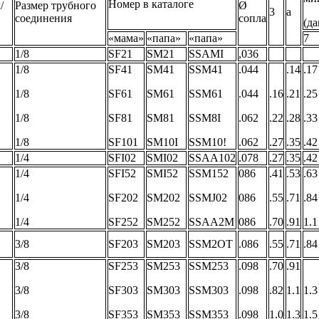
Номер в каталоге
/
Размер трубного
Ø
3
a
соединения
сопла
(д
«мама»
«папа»
«папа»
7
1/8
SF21
SM21
SSAMI
,036
1/8
SF41
SM41
SSM41
.044
.14
.17
1/8
SF61
SM61
SSM61
.044
.16
.21
.25
1/8
SF81
SM81
SSM8I
.062
.22
.28
.33
1/8
SF101
SM10I
SSM10!
.062
.27
.35
.42
1/4
SFI02
SMI02
SSAA102
.078
.27
.35
.42
1/4
SFI52
SMI52
SSM152
086
.41
.53
.63
1/4
SF202
SM202
SSMJ02
086
.55
.71
.84
1/4
SF252
SM252
SSAA2M
086
.70
.91
1.1
3/8
SF203
SM203
SSM2OT
.086
.55
.71
.84
3/8
SF253
SM253
SSM253
.098
.70
.91
3/8
SF303
SM303
SSM303
.098
.82
1.1
1.3
3/8
SF353
SM353
SSM353
.098
1.0
1.3
1.5