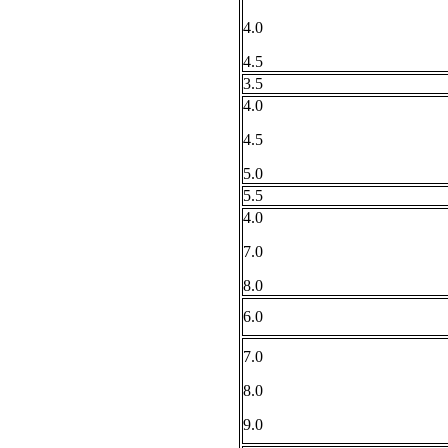
4.0
4.5
3.5
4.0
4.5
5.0
5.5
4.0
7.0
8.0
6.0
7.0
8.0
9.0