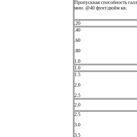
Пропускная способность галл
мин. @40 фунт/дюйм кв.
.20
.40
.60
.80
1.0
1.0
1.5
2.0
2.5
2.0
2.5
3.0
3.5