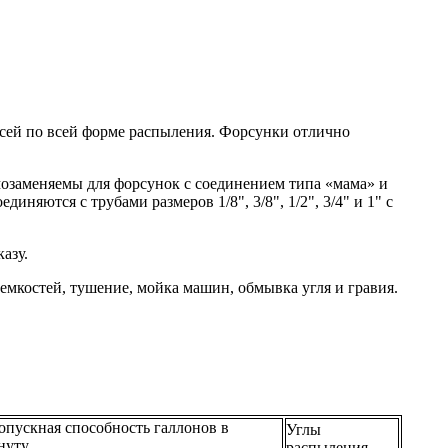
есей по всей форме распыления. Форсунки отлично
имозаменяемы для форсунок с соединением типа «мама» и
иняются с трубами размеров 1/8", 3/8", 1/2", 3/4" и 1" с
азу.
мкостей, тушение, мойка машин, обмывка угля и гравия.
опускная способность галлонов в
Углы
нуту
распыления