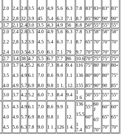
2.0
2.4
2.8
3.5
4,0
4,9
5.6
6.3
7.8
83"
83=
83"
83"
2.2
2,8
32
3.9
45
5.4
6.3
7.1
8.7
85"
90"
90'
90°
1,7
2,1
2.4
3.0
3.5
4,3
4.9
56
6.8
50"
55"
55"
55"
2.0
2.4
2.8
3.5
4.0
4.9
5.6
6.3
7.8
53"
58"
58"
58"
2.2
2,8
3.2
3.9
4.5
5.4
6.3
7.1
8.7
65"
70"
70"'
70°
2.4
3.0
3.5
4.3
5.0
6.1
7.1
79
9.7
70°
70°
70°
70"
2.7
3.4
38
4.7
5.5
6.7
7.7
86
10.6
70°
75"
75"
75°
3.0
3.7
4.2
5.2
6.0
7.3
8.4
9.4
116
75"
80'
80"
80«
3.5
4.3
4.9
6.1
7.0
8.6
9.9
1.1
136
80°
80"
80"
75"
4.0
4.9
5.7
6.9
8.0
9.8
1 1.
12.
155
85°
90"
90
85°
1
3.0
3.7
4.2
5.2
6.0
7.3
8.4
9.4
50"
55"
55"
55°
1 6
136
60
3.5
4.3
4.9
6.1
7.0
8.6
9.9
1
55°
60"
60"
J
15,5
4.0
4.9
5.7
6.9
8.0
9.8
1
12.
60"
65"
65"
65'
1
4,5
5.6
6.3
7.8
9.0
1 1 ,
126
1 4.
65''
70"
70°
7.4
70"