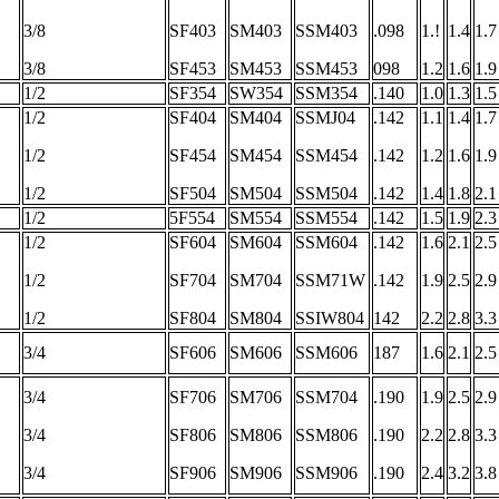
3/8
SF403
SM403
SSM403
.098
1.!
1.4
1.7
3/8
SF453
SM453
SSM453
098
1.2
1.6
1.9
1/2
SF354
SW354
SSM354
.140
1.0
1.3
1.5
1/2
SF404
SM404
SSMJ04
.142
1.1
1.4
1.7
1/2
SF454
SM454
SSM454
.142
1.2
1.6
1.9
1/2
SF504
SM504
SSM504
.142
1.4
1.8
2.1
1/2
5F554
SM554
SSM554
.142
1.5
1.9
2.3
1/2
SF604
SM604
SSM604
.142
1.6
2.1
2.5
1/2
SF704
SM704
SSM71W
.142
1.9
2.5
2.9
1/2
SF804
SM804
SSIW804
142
2.2
2.8
3.3
3/4
SF606
SM606
SSM606
187
1.6
2.1
2.5
3/4
SF706
SM706
SSM704
.190
1.9
2.5
2.9
3/4
SF806
SM806
SSM806
.190
2.2
2.8
3.3
3/4
SF906
SM906
SSM906
.190
2.4
3.2
3.8